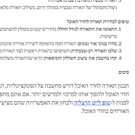
תאורה טבעית משולבת עם מלאכותית
ניצול מקסימלי של תאורה טבעית במהלך היום, בשילוב תאורה מלאכו
טיפים לבחירת תאורה לחדר האוכל
התאימו את התאורה לגודל החלל:
בחדרים קטנים מומלץ להשתמש בג
מרשימות.
בחרו בגווני אור נכונים:
תאורה חמה מתאימה ליצירת אווירה אינטימי
שלבו תאורה רב-שכבתית:
השתמשו בתאורה ראשית לצד תאורה משלימה
קחו בחשבון את עיצוב השולחן והכיסאות:
וודאו שהתאורה משלימה א
סיכום
תכנון תאורה לחדר האוכל דורש מחשבה על הפונקציונליות, האו
חדר האוכל ולהפוך אותו למרכזי ולמרשים יותר. אם אתם מחפ
לפנות ל-
שופ לייט הרצליה
ולבחון את האפשרויות שהם מציעים
האורחים בחדר האוכל.