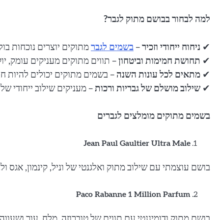
למה לבחור בבושם מתוק לגבר?
✔
ניחוח ייחודי וזכיר
–
בשמים לגבר
מתוקים יוצרים נוכחות בול
✔
תחושת חמימות וביטחון
– תווים מתוקים מעניקים עומק, יוק
✔
מתאים לכל עונות השנה
– בשמים מתוקים יכולים להיות חור
✔
שילוב מושלם של גבריות ורכות
– מעניקים שילוב ייחודי של 
בשמים מתוקים מומלצים לגברים
Jean Paul Gaultier Ultra Male
בושם עוצמתי עם שילוב מתוק ואלגנטי של וניל, קינמון, אגס ול
Paco Rabanne 1 Million Parfum
בושם מתוק ודומיננטי עם תווים של טוברוזה, מלח, עור ושעווה.