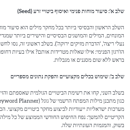
שלב א': סיעור מוחות פנימי ואיסוף ביטויי זרע (Seed)
המונחים, המילים והמושגים הבסיסיים והישירים ביותר שמגדי
נעלי ריצה', 'הדברת מזיקים ירוקה'). בשלב ראשוני זה, נסו ל
הז'רגון הפנימי: אילו שאלות מטרידות אותם? אילו בעיות דחו
בראש ללא שום מסננים או מגבלות.
שלב ב': שימוש בכלים מקצועיים והפקת נתונים מספריים
בשלב השני, קחו את רשימת הביטויים הגולמית שאספתם והזינו
מערכות ישראליות ייעודיות לביצוע מחקר ביטויים מקצועי. ה
הקריטיים להמשך: נפח החיפוש החודשי הממוצע של כל מילה 
בשוק, והמגמות העונתיות שלה.