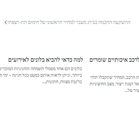
ההשקעה החכמה בבית: מעבר למחיר הראשוני של חימום תת-רצפתי
לרכב איכותיים שומרים
למה כדאי להביא בלונים לאירועים
בלונים הם אחד מסמלי השמחה והחגיגיות המוכרים
ביותר, וניתן לראות אותם כמעט בכל חגיגה – ימי ה
 הרכב, המחיר שתקבלו תלוי
בר/בת מצווה, חתונות,…
' ושנת ייצור. מצב החיצוניות
שיר על…