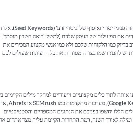
השלב הראשון והבסיסי ביותר בכל מחקר מילים הוא סיעור מוחות פנימי יסודי ואיסוף של 'ביטויי 
רים את הפעילות של העסק שלכם (למשל: 'רואה חשבון מוסמך', '
חשוב בדיוק כמו הלקוחות שלכם ולא כמו אנשי מקצוע המכירים את
פות יש להם? רשמו בצורה מסודרת את כל הרעיונות שעולים לכם
 אותה לתוך כלים מקצועיים וייעודיים למחקר מילים הקיימים בש
כגון מתכנן מילות המפתח הרשמי של גוגל (Google Keyword Planner), מערכות מתקדמות כמו SEMrush או Ahrefs, או
כלים הללו יחשפו בפניכם את הנתונים המספריים והסטטיסטיים
ומילה לאורך השנה, רמת התחרות הקיימת עליה מצד אתרים אח