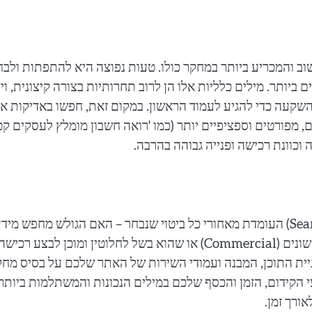
ב והמכריע ביותר במחקר כולו. טעות נפוצה היא להתפתות ולבח
ביותר. מילים כלליות אלו הן לרוב תחרותיות בצורה קיצונית, וי
שקעה כדי להגיע לעמוד הראשון. במקום זאת, חפשו באדיקות א
Long-Tail Keywo) – ביטויים ארוכים, מפורטים וספציפיים יותר (כמו 'רואה חשבון מומלץ לעסקים 
וכוונת רכישה ופנייה גבוהה בהרבה.
לסיום התהליך, הגדירו במדויק את כוונת החיפוש (Search Intent) העומדת מאחורי כל ביטוי שנבחר – האם הגולש מחפש מי
כללי ותיאורטי (Informational), משווה בין מותגים ומוצרים שונים (Commercial) או שהוא בשל לחלוטין ומוכן לבצע 
ו (Transactional). בניית אסטרטגיית התוכן, המבנה ועמודי השירות של האתר שלכם על בסיס מ
הקידום, הזמן והכסף שלכם במילים הנכונות והמשתלמות ביותר
ורך זמן.