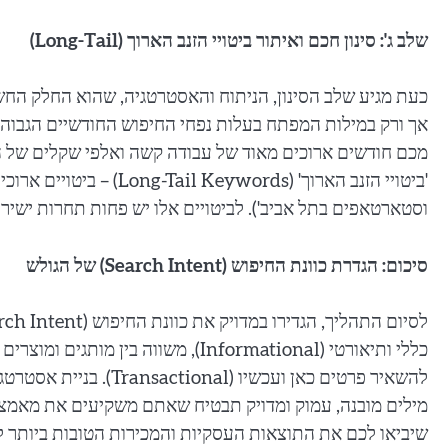
שלב ג': סינון חכם ואיתור ביטויי הזנב הארוך (Long-Tail)
כעת מגיע שלב הסינון, הניתוח והאסטרטגיה, שהוא החלק החשו
אך ורק במילות המפתח בעלות נפחי החיפוש החודשיים הגבוהים 
מכם חודשים ארוכים מאוד של עבודה קשה ואלפי שקלים של ה
'ביטויי הזנב הארוך' (rds
וסטארטאפים בתל אביב'). לביטויים אלו יש פחות תחרות ישירה 
סיכום: הגדרת כוונת החיפוש (Search Intent) של הגולש
להשאיר פרטים כאן ועכשי
מילים מובנה, עמוק ומדויק תבטיח שאתם משקיעים את מאמצי 
שיביאו לכם את התוצאות העסקיות והמכירות הטובות ביותר לא